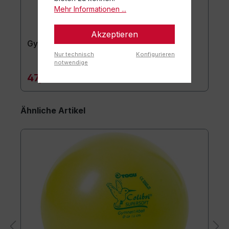
Mehr Informationen ...
Akzeptieren
Gymnastikmatte TOGU JumpYone
Nur technisch
Konfigurieren
notwendige
47,90 €*
Ähnliche Artikel