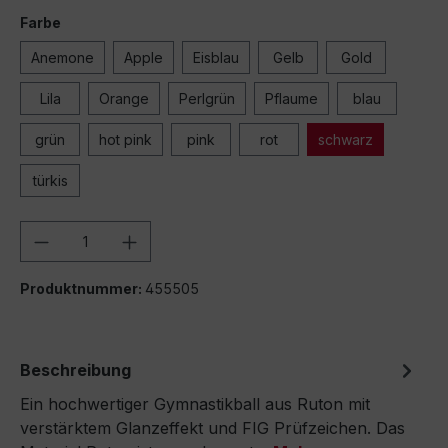
Farbe
Anemone
Apple
Eisblau
Gelb
Gold
Lila
Orange
Perlgrün
Pflaume
blau
grün
hot pink
pink
rot
schwarz
türkis
Produkt Anzahl: Gib den gewünschten We
Produktnummer:
455505
Beschreibung
Ein hochwertiger Gymnastikball aus Ruton mit
verstärktem Glanzeffekt und FIG Prüfzeichen. Das