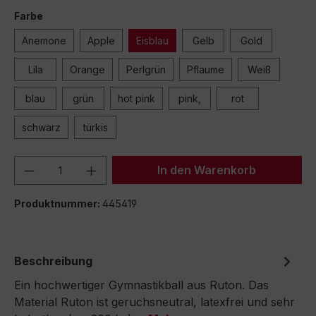
Farbe
Anemone
Apple
Eisblau
Gelb
Gold
Lila
Orange
Perlgrün
Pflaume
Weiß
blau
grün
hot pink
pink,
rot
schwarz
türkis
Produkt Anzahl: Gib den gewünschten We
In den Warenkorb
Produktnummer:
445419
Beschreibung
Ein hochwertiger Gymnastikball aus Ruton. Das
Material Ruton ist geruchsneutral, latexfrei und sehr