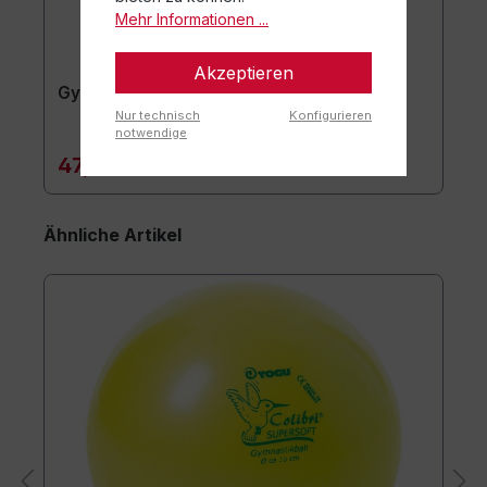
Mehr Informationen ...
Akzeptieren
Gymnastikmatte TOGU JumpYone
Nur technisch
Konfigurieren
notwendige
47,90 €*
Ähnliche Artikel