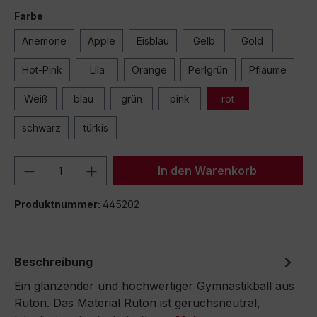
Farbe
Anemone
Apple
Eisblau
Gelb
Gold
Hot-Pink
Lila
Orange
Perlgrün
Pflaume
Weiß
blau
grün
pink
rot
schwarz
türkis
Produkt Anzahl: Gib den gewünschten We
In den Warenkorb
Produktnummer:
445202
Beschreibung
Ein glänzender und hochwertiger Gymnastikball aus
Ruton. Das Material Ruton ist geruchsneutral,