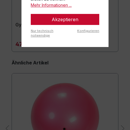
Mehr Informationen ...
Akzeptieren
Gymnastikmatte TOGU JumpYone
Nur technisch
Konfigurieren
notwendige
47,90 €*
Ähnliche Artikel