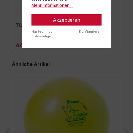
Mehr Informationen ...
Akzeptieren
TOGU Premium Easy Matte
Nur technisch
Konfigurieren
notwendige
44,90 €*
Ähnliche Artikel