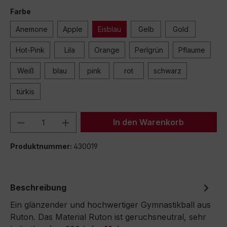
Farbe
Anemone
Apple
Eisblau
Gelb
Gold
Hot-Pink
Lila
Orange
Perlgrün
Pflaume
Weiß
blau
pink
rot
schwarz
türkis
Produkt Anzahl: Gib den gewünschten We
In den Warenkorb
Produktnummer:
430019
Beschreibung
Ein glänzender und hochwertiger Gymnastikball aus
Ruton. Das Material Ruton ist geruchsneutral, sehr