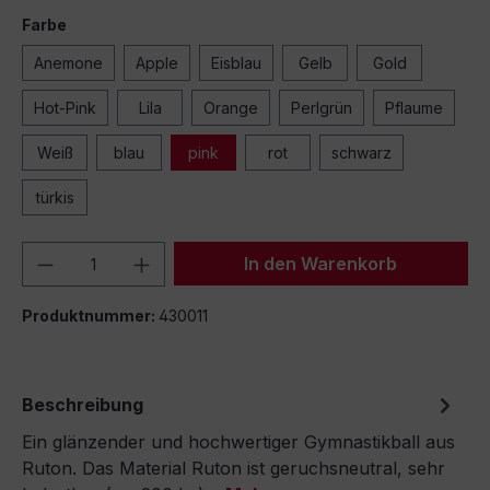
Farbe
Anemone
Apple
Eisblau
Gelb
Gold
Hot-Pink
Lila
Orange
Perlgrün
Pflaume
Weiß
blau
pink
rot
schwarz
türkis
Produkt Anzahl: Gib den gewünschten We
In den Warenkorb
Produktnummer:
430011
Beschreibung
Ein glänzender und hochwertiger Gymnastikball aus
Ruton. Das Material Ruton ist geruchsneutral, sehr