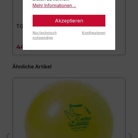
Mehr Informationen ...
Akzeptieren
TOGU Premium Easy Matte
Nur technisch
Konfigurieren
notwendige
44,90 €*
Ähnliche Artikel