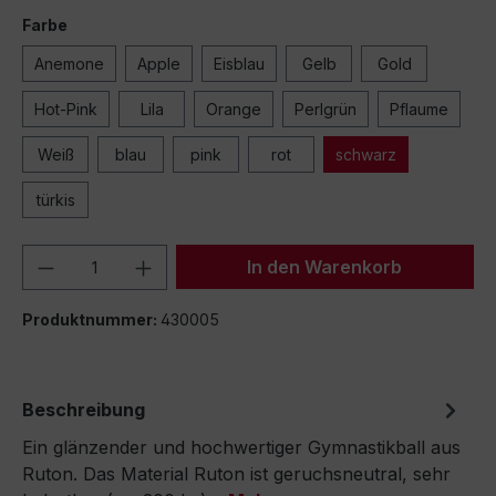
Farbe
Anemone
Apple
Eisblau
Gelb
Gold
Hot-Pink
Lila
Orange
Perlgrün
Pflaume
Weiß
blau
pink
rot
schwarz
türkis
Produkt Anzahl: Gib den gewünschten We
In den Warenkorb
Produktnummer:
430005
Beschreibung
Ein glänzender und hochwertiger Gymnastikball aus
Ruton. Das Material Ruton ist geruchsneutral, sehr