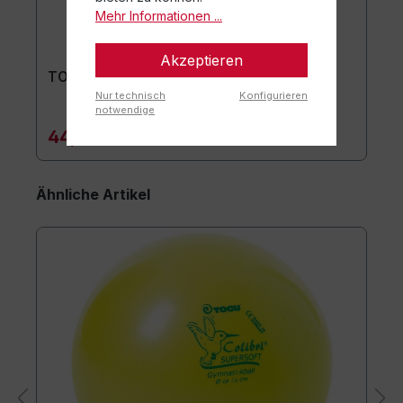
Mehr Informationen ...
Akzeptieren
TOGU Premium Easy Matte
Nur technisch
Konfigurieren
notwendige
44,90 €*
Ähnliche Artikel