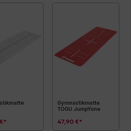
tikmatte
Gymnastikmatte
TOGU JumpYone
 €*
47,90 €*