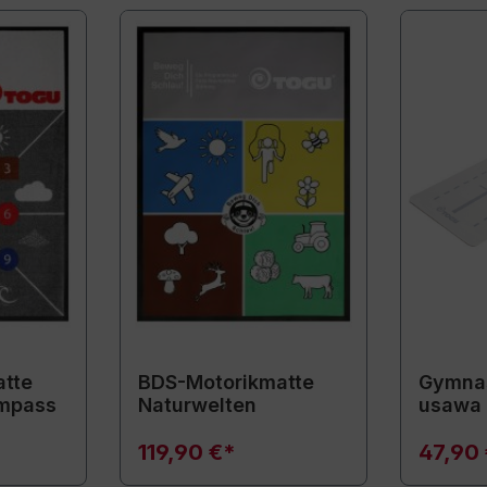
tte
BDS-Motorikmatte
Gymnas
mpass
Naturwelten
usawa
119,90 €*
47,90