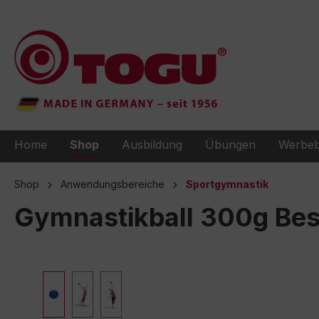
e springen
Zur Hauptnavigation springen
Home
Shop
Ausbildung
Übungen
Werbeb
Shop
Anwendungsbereiche
Sportgymnastik
Gymnastikball 300g Best