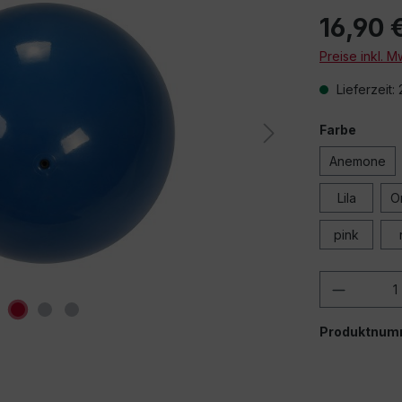
16,90 
Preise inkl. 
Lieferzeit:
Farbe
Anemone
Lila
O
pink
Produkt
Produktnum