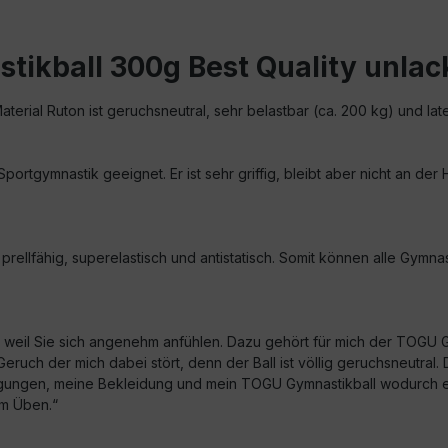
ikball 300g Best Quality unlac
erial Ruton ist geruchsneutral, sehr belastbar (ca. 200 kg) und late
portgymnastik geeignet. Er ist sehr griffig, bleibt aber nicht an der
prellfähig, superelastisch und antistatisch. Somit können alle Gymn
in weil Sie sich angenehm anfühlen. Dazu gehört für mich der TOGU
uch der mich dabei stört, denn der Ball ist völlig geruchsneutral. D
ungen, meine Bekleidung und mein TOGU Gymnastikball wodurch eine
im Üben.“