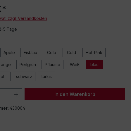
€*
MwSt. zzgl. Versandkosten
 2-5 Tage
Apple
Eisblau
Gelb
Gold
Hot-Pink
range
Perlgrün
Pflaume
Weiß
blau
rot
schwarz
türkis
 Anzahl: Gib den gewünschten Wert ein 
In den Warenkorb
mer:
430004