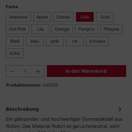
Farbe
Anemone
Apple
Eisblau
Gelb
Gold
Hot-Pink
Lila
Orange
Perlgrün
Pflaume
Weiß
blau
pink
rot
schwarz
türkis
Produkt Anzahl: Gib den gewünschten We
In den Warenkorb
Produktnummer:
430003
Beschreibung
Ein glänzender und hochwertiger Gymnastikball aus
Ruton. Das Material Ruton ist geruchsneutral, sehr