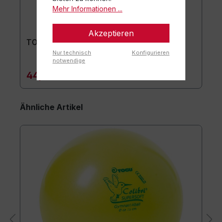
Mehr Informationen ...
Akzeptieren
TOGU Premium Easy Matte
Nur technisch
Konfigurieren
notwendige
44,90 €*
Ähnliche Artikel