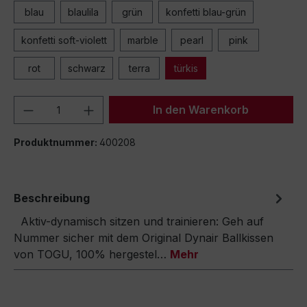
blau
blaulila
grün
konfetti blau-grün
konfetti soft-violett
marble
pearl
pink
rot
schwarz
terra
türkis
Produkt Anzahl: Gib den gewünschten We
In den Warenkorb
Produktnummer:
400208
Beschreibung
Aktiv-dynamisch sitzen und trainieren: Geh auf
Nummer sicher mit dem Original Dynair Ballkissen
von TOGU, 100% hergestel…
Mehr