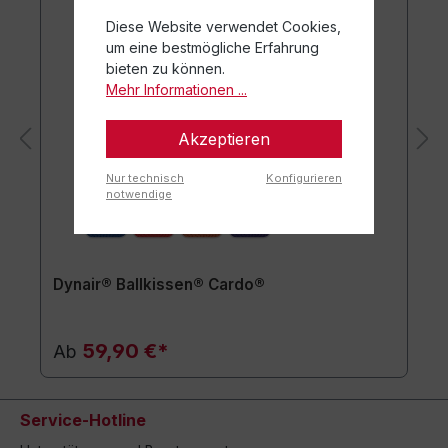
Diese Website verwendet Cookies,
um eine bestmögliche Erfahrung
bieten zu können.
Mehr Informationen ...
Akzeptieren
Nur technisch
Konfigurieren
notwendige
Dynair® Ballkissen® Cardo®
59,90 €*
Ab
Service-Hotline