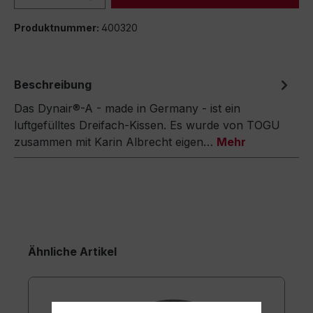
Produktnummer:
400320
Beschreibung
Das Dynair®-A - made in Germany - ist ein
luftgefülltes Dreifach-Kissen. Es wurde von TOGU
zusammen mit Karin Albrecht eigen…
Mehr
Ähnliche Artikel