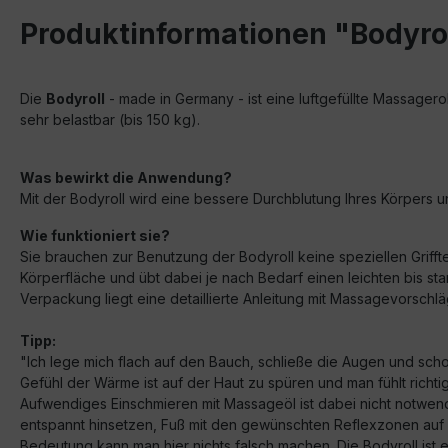
Produktinformationen "Bodyrol
Die
Bodyroll
- made in Germany - ist eine luftgefüllte Massagero
sehr belastbar (bis 150 kg).
Was bewirkt die Anwendung?
Mit der Bodyroll wird eine bessere Durchblutung Ihres Körpers u
Wie funktioniert sie?
Sie brauchen zur Benutzung der Bodyroll keine speziellen Griff
Körperfläche und übt dabei je nach Bedarf einen leichten bis st
Verpackung liegt eine detaillierte Anleitung mit Massagevorschl
Tipp:
"Ich lege mich flach auf den Bauch, schließe die Augen und scho
Gefühl der Wärme ist auf der Haut zu spüren und man fühlt richt
Aufwendiges Einschmieren mit Massageöl ist dabei nicht notwend
entspannt hinsetzen, Fuß mit den gewünschten Reflexzonen auf d
Bedeutung kann man hier nichts falsch machen. Die Bodyroll ist 