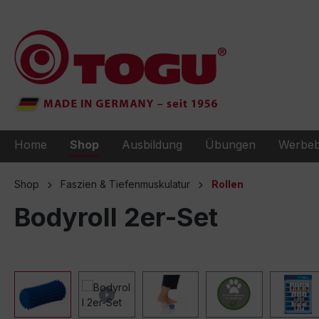
e springen
Zur Hauptnavigation springen
Home
Shop
Ausbildung
Übungen
Werbeb
Shop
Faszien & Tiefenmuskulatur
Rollen
Bodyroll 2er-Set