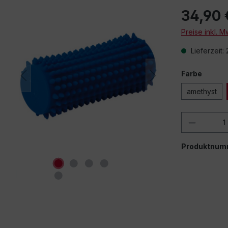
34,90 
Beim Abspielen
Preise inkl. 
Videos (You
andere Quelle
Lieferzeit:
Drittanbieter übe
auf "Erlauben
Drittanbieterin
Farbe
Einstellun
amethyst
e
Produkt
Produktnum