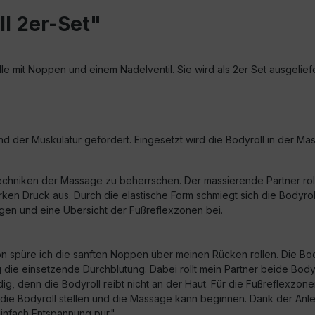
l 2er-Set"
lle mit Noppen und einem Nadelventil. Sie wird als 2er Set ausgelief
nd der Muskulatur gefördert. Eingesetzt wird die Bodyroll in der M
techniken der Massage zu beherrschen. Der massierende Partner rol
arken Druck aus. Durch die elastische Form schmiegt sich die Bodyr
ägen und eine Übersicht der Fußreflexzonen bei.
n spüre ich die sanften Noppen über meinen Rücken rollen. Die Bodyr
ig die einsetzende Durchblutung. Dabei rollt mein Partner beide Bo
ig, denn die Bodyroll reibt nicht an der Haut. Für die Fußreflexz
ie Bodyroll stellen und die Massage kann beginnen. Dank der Anlei
einfach Entspannung pur."