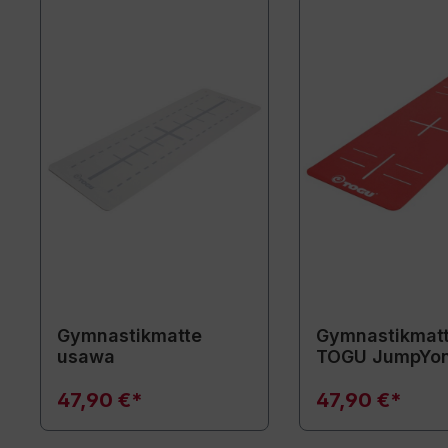
Gymnastikmatte
Gymnastikmat
usawa
TOGU JumpYo
47,90 €*
47,90 €*