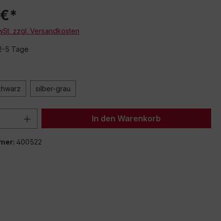
 €*
MwSt. zzgl. Versandkosten
 2-5 Tage
chwarz
silber-grau
 Anzahl: Gib den gewünschten Wert ein 
In den Warenkorb
mer:
400522