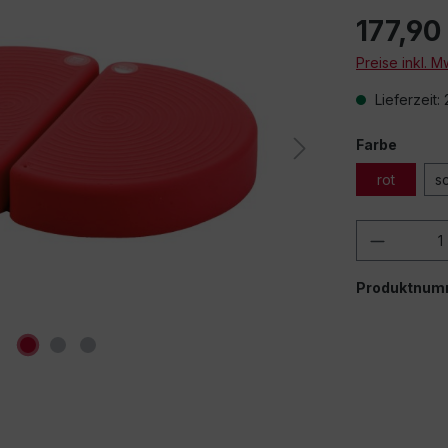
177,90
Preise inkl. 
Lieferzeit:
Farbe
rot
s
Produkt
Produktnum