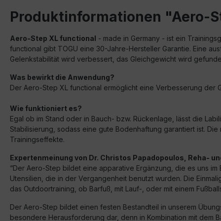
Produktinformationen "Aero-S
Aero-Step XL functional
- made in Germany - ist ein Trainings
functional gibt TOGU eine 30-Jahre-Hersteller Garantie. Eine au
Gelenkstabilität wird verbessert, das Gleichgewicht wird gefu
Was bewirkt die Anwendung?
Der Aero-Step XL functional ermöglicht eine Verbesserung der Gel
Wie funktioniert es?
Egal ob im Stand oder in Bauch- bzw. Rückenlage, lässt die Labi
Stabilisierung, sodass eine gute Bodenhaftung garantiert ist. 
Trainingseffekte.
Expertenmeinung von Dr. Christos Papadopoulos, Reha- und
“Der Aero-Step
bildet eine apparative Ergänzung, die es uns im B
Utensilien, die in der Vergangenheit benutzt wurden. Die Einmalig
das Outdoortraining, ob Barfuß, mit Lauf-, oder mit einem Fußball
Der Aero-Step bildet einen festen Bestandteil in unserem Übungs
besondere Herausforderung dar, denn in Kombination mit dem Bal