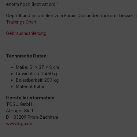
enorm hoch (Motivation).
”
Geprüft und empfohlen vom Forum: Gesunder Rücken - besser l
Trainings Chart
Gebrauchsanleitung
Technische Daten:
Maße: 51 x 37 x 8 cm
Gewicht: ca. 2.450 g
Belastbarkeit: 200 kg
Material: Ruton
Herstellerinformation
TOGU GmbH
Atzinger Str. 1
D - 83209 Prien-Bachham
www.togu.de