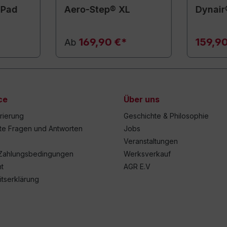
 Pad
Aero-Step® XL
Dynair
169,90 €*
159,9
Ab
ce
Über uns
trierung
Geschichte & Philosophie
lte Fragen und Antworten
Jobs
Veranstaltungen
Zahlungsbedingungen
Werksverkauf
t
AGR E.V
itserklärung