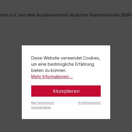
eben e.V. und dem Bundesverband deutscher Rückenschulen (BdR) 
Diese Website verwendet Cookies,
um eine bestmögliche Erfahrung
bieten zu können.
Mehr Informationen ...
Akzeptieren
Nur technisch
Konfigurieren
notwendige