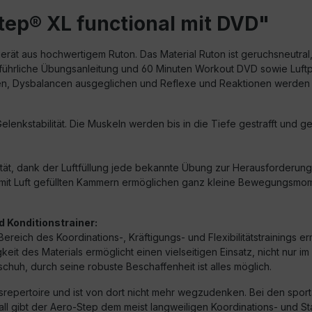
tep® XL functional mit DVD"
gerät aus hochwertigem Ruton. Das Material Ruton ist geruchsneutral,
sführliche Übungsanleitung und 60 Minuten Workout DVD sowie Luftpum
nden, Dysbalancen ausgeglichen und Reflexe und Reaktionen werden 
enkstabilität. Die Muskeln werden bis in die Tiefe gestrafft und gek
lität, dank der Luftfüllung jede bekannte Übung zur Herausforderun
Die mit Luft gefüllten Kammern ermöglichen ganz kleine Bewegungsm
 Konditionstrainer:
ereich des Koordinations-, Kräftigungs- und Flexibilitätstrainings erm
keit des Materials ermöglicht einen vielseitigen Einsatz, nicht nur 
schuh, durch seine robuste Beschaffenheit ist alles möglich.
repertoire und ist von dort nicht mehr wegzudenken. Bei den sportar
l gibt der Aero-Step dem meist langweiligen Koordinations- und St