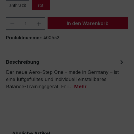
anthrazit
rot
Produkt Anzahl: Gib den gewünschten We
In den Warenkorb
Produktnummer:
400552
Beschreibung
Der neue Aero-Step One - made in Germany – ist
eine luftgefülltes und individuell einstellbares
Balance-Trainingsgerät. Er i…
Mehr
Ähnliche Artikel