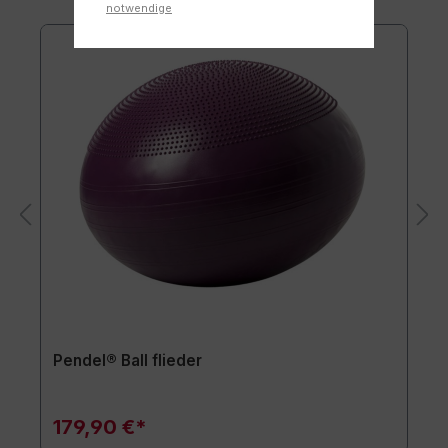
notwendige
Pendel® Ball flieder
179,90 €*