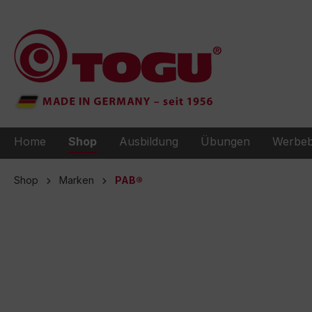
e springen
Zur Hauptnavigation springen
Home
Shop
Ausbildung
Übungen
Werbeb
Shop
Marken
PAB®