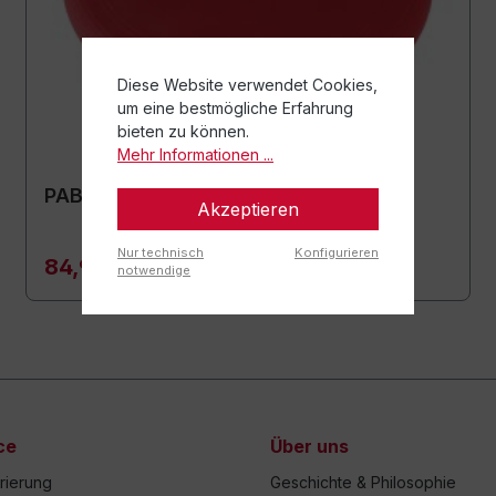
Diese Website verwendet Cookies,
um eine bestmögliche Erfahrung
bieten zu können.
Mehr Informationen ...
PAB® Pad
Akzeptieren
Nur technisch
Konfigurieren
84,90 €*
notwendige
ce
Über uns
trierung
Geschichte & Philosophie