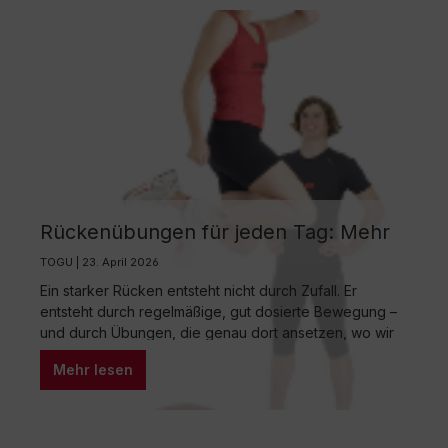
Rückenübungen für jeden Tag: Mehr
Kraft, weniger Verspannung, besseres
TOGU | 23. April 2026
Körpergefühl
Ein starker Rücken entsteht nicht durch Zufall. Er
entsteht durch regelmäßige, gut dosierte Bewegung –
und durch Übungen, die genau dort ansetzen, wo wir
im Alltag oft zu wenig tun: bei Stabilität, Mobilität und
Mehr lesen
bewusster Körperwahrnehmung. Rückenübungen
müssen dabei weder kompliziert noch zeitaufwendig
sein. Schon wenige Minuten täglich können spürbar
entlasten und langfristig schützen.