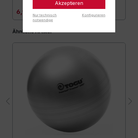
Akzeptieren
6,90 €*
Nur technisch
Konfigurieren
notwendige
Ähnliche Artikel