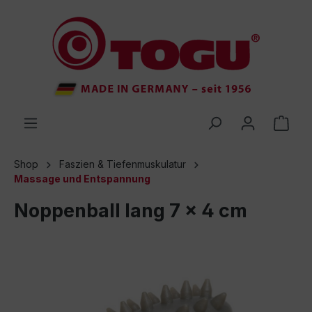
inhalt springen
Shop
Faszien & Tiefenmuskulatur
Massage und Entspannung
Noppenball lang 7 x 4 cm