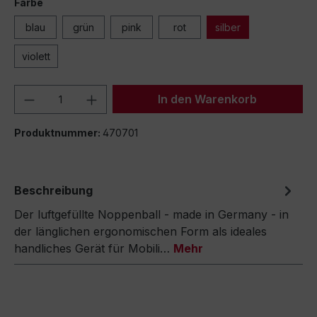
Farbe
blau
grün
pink
rot
silber
violett
Produkt Anzahl: Gib den gewünschten We
In den Warenkorb
Produktnummer:
470701
Beschreibung
Der luftgefüllte Noppenball - made in Germany - in
der länglichen ergonomischen Form als ideales
handliches Gerät für Mobili…
Mehr