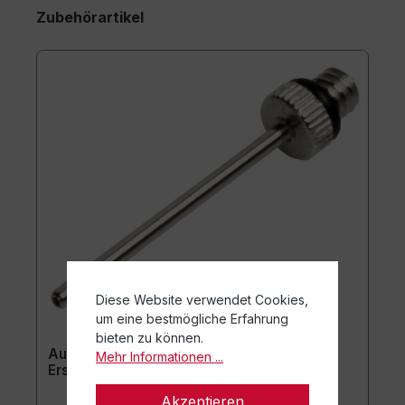
Zubehörartikel
Diese Website verwendet Cookies,
um eine bestmögliche Erfahrung
bieten zu können.
Aufblasnadel für Ballpumpe (10er-Set) -
Mehr Informationen ...
Ersatznadeln
Akzeptieren