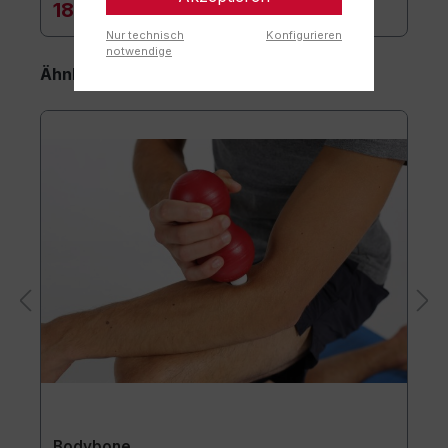
18,10 €*
Nur technisch
Konfigurieren
notwendige
Ähnliche Artikel
Bodybone