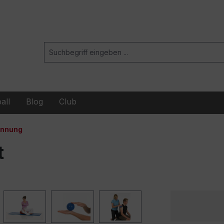
all
Blog
Club
annung
t