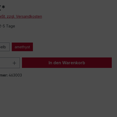
€*
MwSt. zzgl. Versandkosten
 2-5 Tage
elb
amethyst
 Anzahl: Gib den gewünschten Wert ein 
In den Warenkorb
mer:
463003