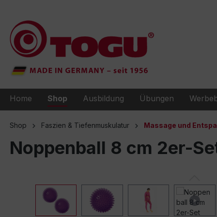
e springen
Zur Hauptnavigation springen
Home
Shop
Ausbildung
Übungen
Werbeb
Shop
Faszien & Tiefenmuskulatur
Massage und Entsp
Noppenball 8 cm 2er-Se