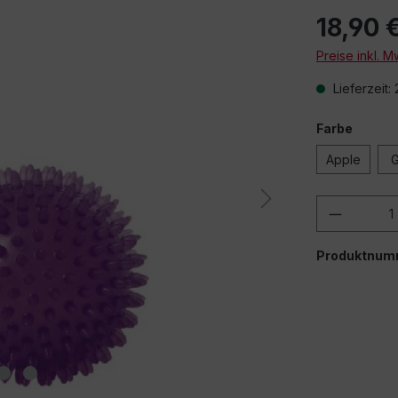
18,90 
Preise inkl. 
Lieferzeit:
Farbe
Apple
G
Produkt
Produktnum