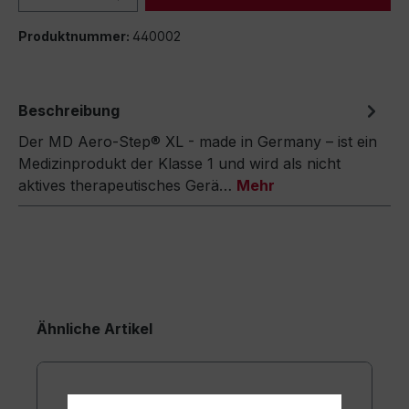
Produktnummer:
440002
Beschreibung
Der MD Aero-Step® XL - made in Germany – ist ein
Medizinprodukt der Klasse 1 und wird als nicht
aktives therapeutisches Gerä…
Mehr
Ähnliche Artikel