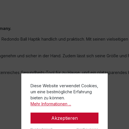
rmany.
Redondo Ball Haptik handlich und praktisch. Mit seinen vielseitigen 
ngenehm und sicher in der Hand. Zudem lässt sich seine Größe und Fes
ntenreiches Gesundheits-Tool für zu Hause, und ein platzsparendes H
Diese Website verwendet Cookies,
um eine bestmögliche Erfahrung
bieten zu können.
Mehr Informationen ...
Akzeptieren