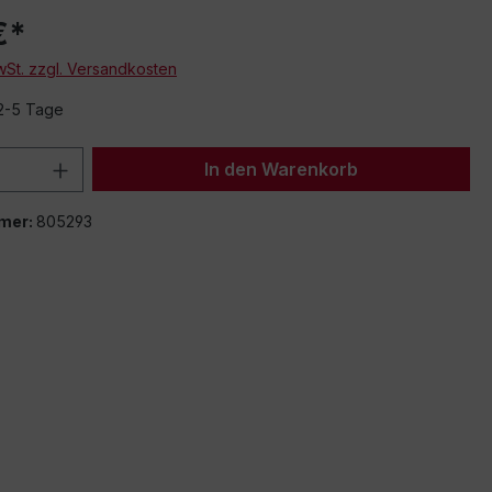
€*
MwSt. zzgl. Versandkosten
 2-5 Tage
 Anzahl: Gib den gewünschten Wert ein 
In den Warenkorb
mer:
805293