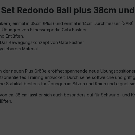
Set Redondo Ball plus 38cm und
sikern, einmal in 38cm (Plus) und einmal in 14cm Durchmesser (GAB!)
n Übungen von Fitnessexpertin Gabi Fastner
d Entlüften.
 - Das Bewegungskonzept von Gabi Fastner
yclebarem Material
n der neuen Plus Größe eröffnet spannende neue Übungspositionen.
tsorientiertes Training entwickelt. Durch seine softweiche und grif
e Stabilität bestens für Übungen im Sitzen und Knien und eignet si
on ca. 38 cm lässt er sich auch besonders gut für Schwung- und K
üften.