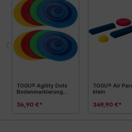
TOGU® Agility Dots
TOGU® Air Par
Bodenmarkierung
klein
Scheiben 8er-Set
36,90 €*
349,90 €*