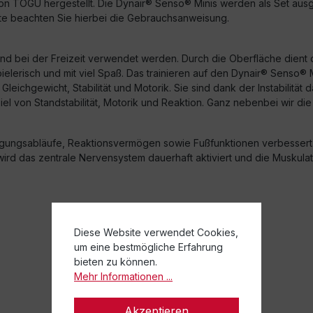
n TOGU hergestellt. Die Dynair® Senso® Minis werden als Set ausgel
Bitte beachten Sie hierbei die Gebrauchsanweisung.
d bei der Freizeit verwendet werden. Durch die Oberfläche dient 
elerisch und mit viel Spaß. Das trainieren auf den Dynair® Senso® Mi
ichgewicht, Stabilität und Motorik. Sie sind dank der Instabilität da
 von Standstabilität, Motorik und Reaktion. Ganz nebenbei wir die
gsabläufe, Reaktionsvermögen sowie Fußfunktionen verbessert. Di
rd das zentrale Nervensystem dauerhaft aktiviert und die Muskulatu
Diese Website verwendet Cookies,
um eine bestmögliche Erfahrung
bieten zu können.
Mehr Informationen ...
Akzeptieren