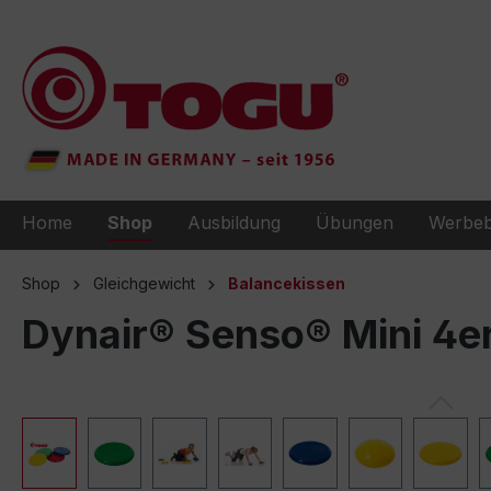
e springen
Zur Hauptnavigation springen
Home
Shop
Ausbildung
Übungen
Werbeb
Shop
Gleichgewicht
Balancekissen
Dynair® Senso® Mini 4e