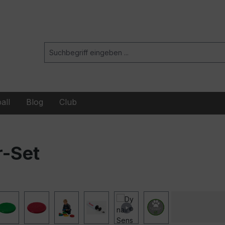
all
Blog
Club
r-Set