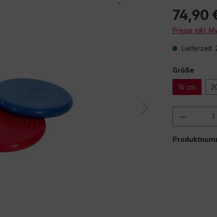
74,90 
Preise inkl. 
Lieferzeit:
Größe
16 cm
2
Produkt
Produktnum