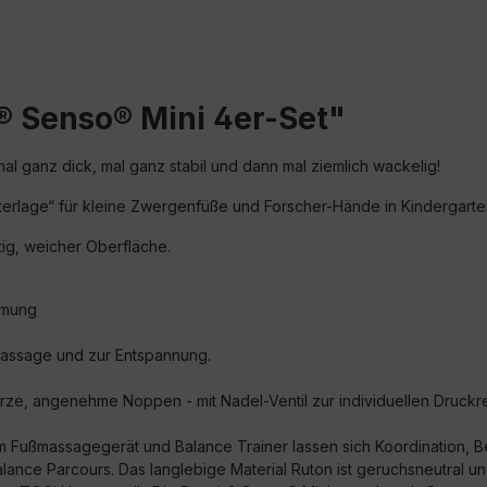
® Senso® Mini 4er-Set"
al ganz dick, mal ganz stabil und dann mal ziemlich wackelig!
lunterlage“ für kleine Zwergenfüße und Forscher-Hände in Kindergart
tig, weicher Oberfläche.
hmung
assage und zur Entspannung.
ze, angenehme Noppen - mit Nadel-Ventil zur individuellen Druckr
 dem Fußmassagegerät und Balance Trainer lassen sich Koordinatio
ance Parcours. Das langlebige Material Ruton ist geruchsneutral und 