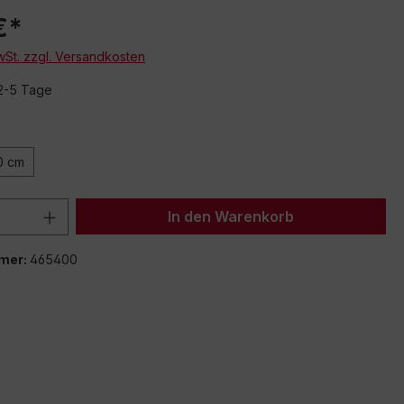
€*
MwSt. zzgl. Versandkosten
 2-5 Tage
0 cm
 Anzahl: Gib den gewünschten Wert ein 
In den Warenkorb
mer:
465400