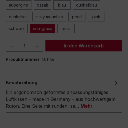
aubergine
basalt
blau
dunkelblau
dunkelrot
misty mountain
pearl
pink
schwarz
sea-grass
terra
Produkt Anzahl: Gib den gewünschten We
In den Warenkorb
Produktnummer:
401146
Beschreibung
Ein ergonomisch geformtes anpassungsfähiges
Luftkissen - made in Germany - aus hochwertigem
Ruton. Eine Seite mit runden, sa…
Mehr