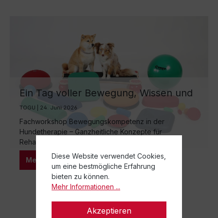
Ein Tag voller Bewegung, Wissen und
Praxis
TOGU | 24. Juni 2026
Fachworkshop Bewegungskompetenz in der
Hundetherapie – Ganzheitliche Konzepte für
Rehabiliation, Training und nachhaltige
Leistungsfähigkeit am 29.04.2026
Diese Website verwendet Cookies,
Mehr lesen
um eine bestmögliche Erfahrung
bieten zu können.
Mehr Informationen ...
Akzeptieren