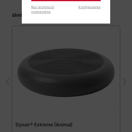
Nur technisch
Konfigurieren
notwendige
ähnliche Arikel
Dynair® Extreme (Animal)