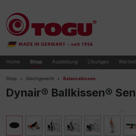
e springen
Zur Hauptnavigation springen
Home
Shop
Ausbildung
Übungen
Werbeb
Shop
Gleichgewicht
Balancekissen
Dynair® Ballkissen® Se