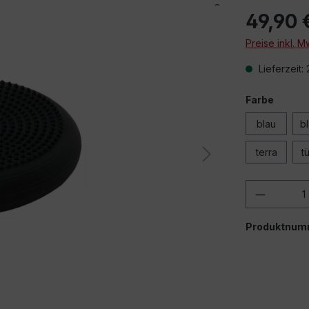
49,90 
Preise inkl. 
Lieferzeit:
Farbe
blau
bl
terra
t
Produkt
Produktnum