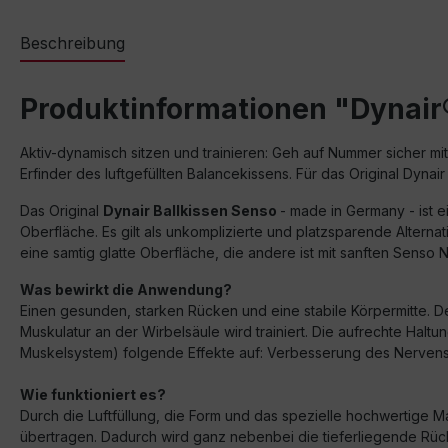
Beschreibung
Produktinformationen "Dynair
Aktiv-dynamisch sitzen und trainieren: Geh auf Nummer sicher m
Erfinder des luftgefüllten Balancekissens. Für das Original Dynair
Das Original
Dynair Ballkissen Senso
- made in Germany - ist e
Oberfläche. Es gilt als unkomplizierte und platzsparende Alterna
eine samtig glatte Oberfläche, die andere ist mit sanften Senso 
Was bewirkt die Anwendung?
Einen gesunden, starken Rücken und eine stabile Körpermitte. D
Muskulatur an der Wirbelsäule wird trainiert. Die aufrechte Ha
Muskelsystem) folgende Effekte auf: Verbesserung des Nervensy
Wie funktioniert es?
Durch die Luftfüllung, die Form und das spezielle hochwertige 
übertragen. Dadurch wird ganz nebenbei die tieferliegende Rück