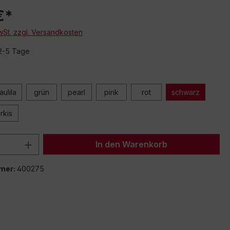
€*
MwSt. zzgl. Versandkosten
 2-5 Tage
aulila
grün
pearl
pink
rot
schwarz
ürkis
 Anzahl: Gib den gewünschten Wert ein 
In den Warenkorb
mer:
400275