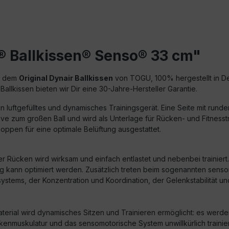
® Ballkissen® Senso® 33 cm"
it dem
Original Dynair Ballkissen
von TOGU, 100% hergestellt in Deu
 Ballkissen bieten wir Dir eine 30-Jahre-Hersteller Garantie.
in luftgefülltes und dynamisches Trainingsgerät. Eine Seite mit rund
tive zum großen Ball und wird als Unterlage für Rücken- und Fitnesst
Noppen für eine optimale Belüftung ausgestattet.
er Rücken wird wirksam und einfach entlastet und nebenbei trainie
ltung kann optimiert werden. Zusätzlich treten beim sogenannten se
stems, der Konzentration und Koordination, der Gelenkstabilität 
Material wird dynamisches Sitzen und Trainieren ermöglicht: es wer
enmuskulatur und das sensomotorische System unwillkürlich trainie