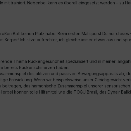
eln mit trainiert. Nebenbei kann es überall eingesetzt werden – zu H
n großen Ball keinen Platz habe. Beim ersten Mal spürst Du nur diese
em Körper! Ich sitze aufrechter, ich gleiche immer etwas aus und s
erende Thema Rückengesundheit spezialisiert und in meiner langjähri
n sie bereits Rückenschmerzen haben.
sammenspiel des aktiven und passiven Bewegungsapparats ab, der
ige Entwicklung. Wenn wir beispielsweise unser Gleichgewicht verlie
u beitragen, das harmonische Zusammenspiel unserer sensorischen u
Hierbei können tolle Hilfsmittel wie die TOGU Brasil, das Dynair Ba