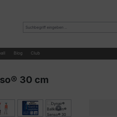
all
Blog
Club
nso® 30 cm