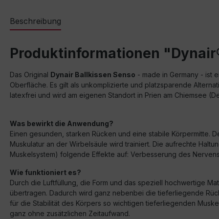
Beschreibung
Produktinformationen "Dynair
Das Original
Dynair Ballkissen Senso
- made in Germany - ist e
Oberfläche. Es gilt als unkomplizierte und platzsparende Alterna
latexfrei und wird am eigenen Standort in Prien am Chiemsee (De
Was bewirkt die Anwendung?
Einen gesunden, starken Rücken und eine stabile Körpermitte. D
Muskulatur an der Wirbelsäule wird trainiert. Die aufrechte Ha
Muskelsystem) folgende Effekte auf: Verbesserung des Nervensy
Wie funktioniert es?
Durch die Luftfüllung, die Form und das speziell hochwertige M
übertragen. Dadurch wird ganz nebenbei die tieferliegende Rück
für die Stabilität des Körpers so wichtigen tieferliegenden Musk
ganz ohne zusätzlichen Zeitaufwand.