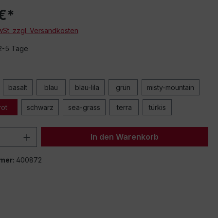
€*
MwSt. zzgl. Versandkosten
 2-5 Tage
basalt
blau
blau-lila
grün
misty-mountain
rot
schwarz
sea-grass
terra
türkis
 Anzahl: Gib den gewünschten Wert ein 
In den Warenkorb
mer:
400872