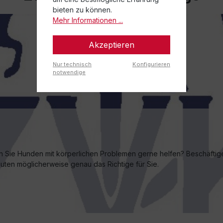
bieten zu können.
Mehr Informationen ...
Akzeptieren
Nur technisch
Konfigurieren
notwendige
n Sie Hunden mit körperlichen Problemen gerne helfen? Beschäftige
ten möglicherweise genau das Richtige für Sie.