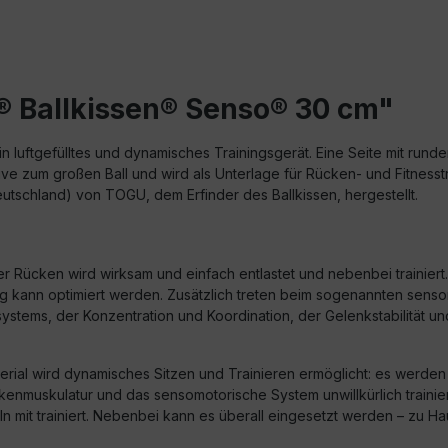
® Ballkissen® Senso® 30 cm"
in luftgefülltes und dynamisches Trainingsgerät. Eine Seite mit rund
tive zum großen Ball und wird als Unterlage für Rücken- und Fitness
utschland) von TOGU, dem Erfinder des Ballkissen, hergestellt.
er Rücken wird wirksam und einfach entlastet und nebenbei trainie
ltung kann optimiert werden. Zusätzlich treten beim sogenannten se
stems, der Konzentration und Koordination, der Gelenkstabilität 
aterial wird dynamisches Sitzen und Trainieren ermöglicht: es werd
enmuskulatur und das sensomotorische System unwillkürlich trainie
eln mit trainiert. Nebenbei kann es überall eingesetzt werden – zu H