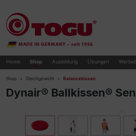
e springen
Zur Hauptnavigation springen
Home
Shop
Ausbildung
Übungen
Werbeb
Shop
Gleichgewicht
Balancekissen
Dynair® Ballkissen® Se