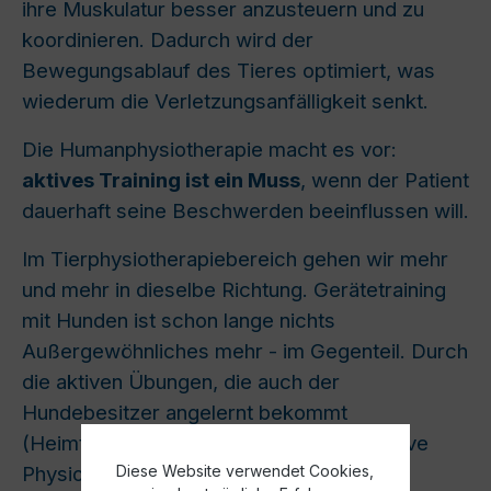
ihre Muskulatur besser anzusteuern und zu
koordinieren. Dadurch wird der
Bewegungsablauf des Tieres optimiert, was
wiederum die Verletzungsanfälligkeit senkt.
Die Humanphysiotherapie macht es vor:
aktives Training ist ein Muss
, wenn der Patient
dauerhaft seine Beschwerden beeinflussen will.
Im Tierphysiotherapiebereich gehen wir mehr
und mehr in dieselbe Richtung. Gerätetraining
mit Hunden ist schon lange nichts
Außergewöhnliches mehr - im Gegenteil. Durch
die aktiven Übungen, die auch der
Hundebesitzer angelernt bekommt
(Heimtraining), unterstützen wir die passive
Physiotherapie enorm.
Diese Website verwendet Cookies,