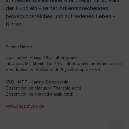
am besten bis ins hohe Alter. Denn nur so kann
der Hund ein - seiner Art entsprechendes,
bewegungsreiches und zufriedenes Leben -
führen.
Sabine Hárrer
staat. anerk. Human-Physiotherapeutin
int. anerk. MT (ifomt) Tier-Physiotherapeutin anerkannt durch
den deutschen Verband fu
r Physiotherapie - ZVK
MLD - MTT - canine Osteopathin
Dozent canine Manuelle Therapie (cmt)
Dozent canine Neurodynamik (cnd)
www.dogsphysio.de