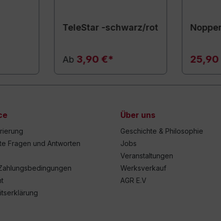
TeleStar -schwarz/rot
Noppen
3,90 €*
25,90
Ab
ce
Über uns
trierung
Geschichte & Philosophie
lte Fragen und Antworten
Jobs
Veranstaltungen
Zahlungsbedingungen
Werksverkauf
t
AGR E.V
itserklärung