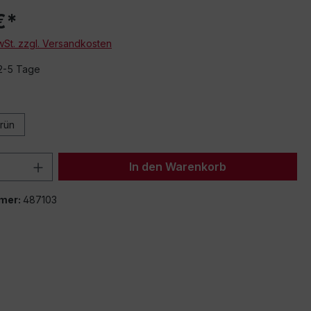
€*
MwSt. zzgl. Versandkosten
 2-5 Tage
rün
 Anzahl: Gib den gewünschten Wert ein 
In den Warenkorb
mer:
487103