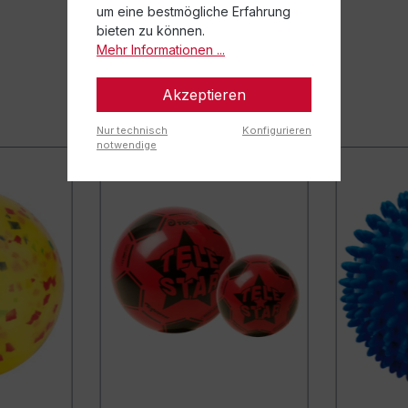
um eine bestmögliche Erfahrung
bieten zu können.
Mehr Informationen ...
Akzeptieren
Nur technisch
Konfigurieren
notwendige