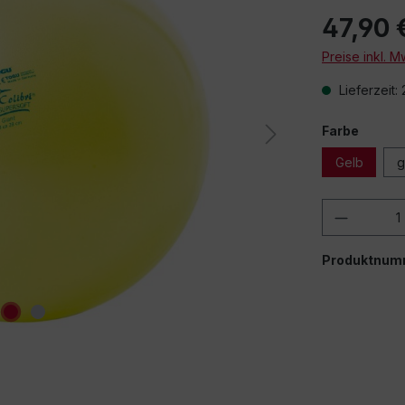
47,90 
Preise inkl. 
Lieferzeit:
Farbe
Gelb
g
Produkt
Produktnum