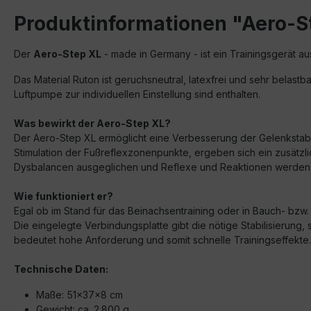
Produktinformationen "Aero-S
Der
Aero-Step XL
- made in Germany - ist ein Trainingsgerät a
Das Material Ruton ist geruchsneutral, latexfrei und sehr belast
Luftpumpe zur individuellen Einstellung sind enthalten.
Was bewirkt der Aero-Step XL?
Der Aero-Step XL ermöglicht eine Verbesserung der Gelenkstabili
Stimulation der Fußreflexzonenpunkte, ergeben sich ein zusätzl
Dysbalancen ausgeglichen und Reflexe und Reaktionen werden 
Wie funktioniert er?
Egal ob im Stand für das Beinachsentraining oder in Bauch- bzw.
Die eingelegte Verbindungsplatte gibt die nötige Stabilisierung
bedeutet hohe Anforderung und somit schnelle Trainingseffekte.
Technische Daten:
Maße: 51x37x8 cm
Gewicht: ca. 2.800 g