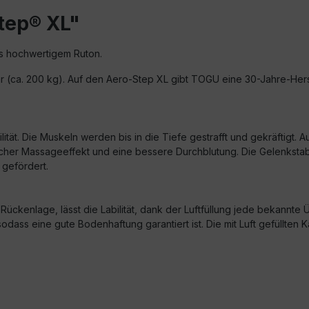
tep® XL"
us hochwertigem Ruton.
bar (ca. 200 kg). Auf den Aero-Step XL gibt TOGU eine 30-Jahre-Hers
tät. Die Muskeln werden bis in die Tiefe gestrafft und gekräftigt. 
icher Massageeffekt und eine bessere Durchblutung. Die Gelenkstabi
gefördert.
 Rückenlage, lässt die Labilität, dank der Luftfüllung jede bekann
, sodass eine gute Bodenhaftung garantiert ist. Die mit Luft gefül