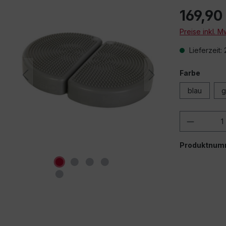
169,90
Beim Abspielen
Preise inkl. 
Videos (YouT
andere Quellen
Lieferzeit:
Drittanbieter übe
auf "Erlauben"
Drittanbieterin
Farbe
Einstellun
blau
g
e
Produkt
Produktnum