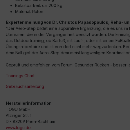
Belastbarkeit: ca. 200 kg
Material: Ruton
Expertenmeinung von Dr. Christos Papadopoulos, Reha- und
“Der Aero-Step bildet eine apparative Ergänzung, die es uns im Ber
Utensilien, die in der Vergangenheit benutzt wurden. Die Einmalig
das Outdoortraining, ob Barfuß, mit Lauf-, oder mit einem Fußbal
Übungsrepertoire und ist von dort nicht mehr wegzudenken. Bei 
dem Ball gibt der Aero-Step dem meist langweiligen Koordination
Geprüft und empfohlen vom Forum: Gesunder Rücken - besser l
Trainings Chart
Gebrauchsanleitung
Herstellerinformation
TOGU GmbH
Atzinger Str. 1
D - 83209 Prien-Bachham
www.togu.de