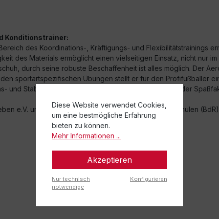
 Konditionstrainer:
eich des Koordinations-, Kräftigungs- und Flexibilitätstrainings ermö
keit des Materials ermöglicht einen vielseitigen Einsatz, nicht nur 
lschuh, durch seine robuste Beschaffenheit ist alles möglich. Der Ae
den sportartspezifischen Übungen stellt er für den Profifußballer 
s- und Stabitraining den besonderen Kick und dabei ist der Spaßfak
Diese Website verwendet Cookies,
eben e.V. und dem Bundesverband deutscher Rückenschulen (BdR) 
um eine bestmögliche Erfahrung
bieten zu können.
Mehr Informationen ...
Akzeptieren
Nur technisch
Konfigurieren
notwendige