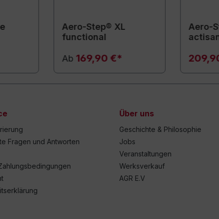
ne
Aero-Step® XL
Aero-S
functional
actisa
169,90 €*
209,9
Ab
ce
Über uns
trierung
Geschichte & Philosophie
lte Fragen und Antworten
Jobs
Veranstaltungen
Zahlungsbedingungen
Werksverkauf
t
AGR E.V
itserklärung