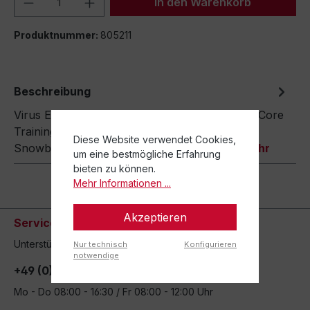
In den Warenkorb
Produktnummer:
805211
Beschreibung
Virus Equilibrium Die Revolution im Functional Core
Training – hergestellt von Ski- und
Diese Website verwendet Cookies,
Snowboardproduzent Virus Snowsports…
Mehr
um eine bestmögliche Erfahrung
bieten zu können.
Mehr Informationen ...
Akzeptieren
Service-Hotline
Unterstützung und Beratung unter:
Nur technisch
Konfigurieren
notwendige
+49 (0)8051 - 9038-0
Mo - Do 08:00 - 16:30 / Fr 08:00 - 12:00 Uhr