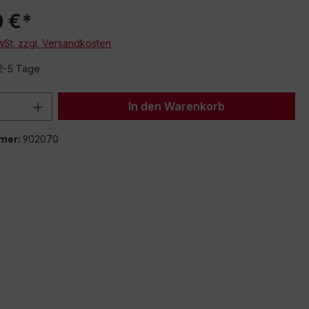
0 €*
MwSt. zzgl. Versandkosten
 2-5 Tage
 Anzahl: Gib den gewünschten Wert ein 
In den Warenkorb
mer:
902070