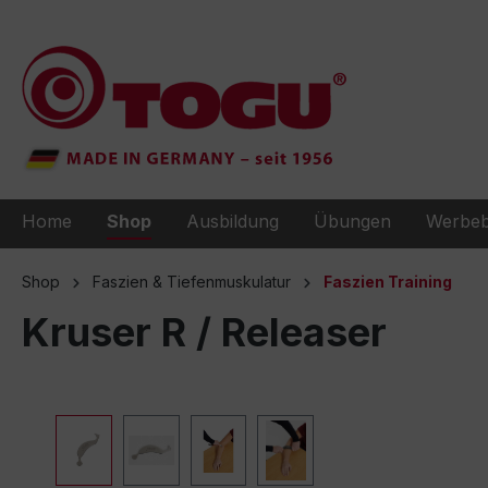
e springen
Zur Hauptnavigation springen
Home
Shop
Ausbildung
Übungen
Werbeb
Shop
Faszien & Tiefenmuskulatur
Faszien Training
Kruser R / Releaser