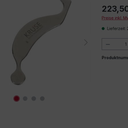
223,5
Preise inkl. 
Lieferzeit:
Produkt
Produktnum