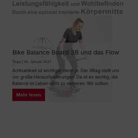
Bike Balance Board 3B und das Flow
Perfect® Training System
Togu | 26. Januar 2021
Achtsamkeit ist wichtiger denn je. Der Alltag stellt uns
vor große Herausforderungen. Da ist es wichtig, die
Balance im Leben nicht zu verlieren. Wir sollten
körperliche Anspannung und Stress vermeiden – dazu
Mehr lesen
müssen wir unsere Komfortzone vergrößern und
unsere Lebenskompetenzen weiterentwickeln.
Bewegung ist dazu das richtige Mittel. Bewegung soll
hier nicht als Mittel zur Steigerung…