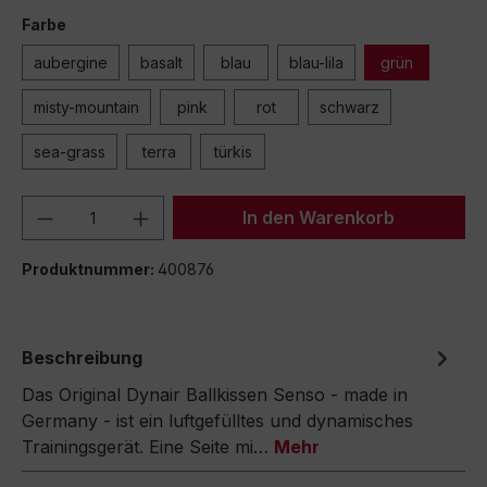
Farbe
aubergine
basalt
blau
blau-lila
grün
misty-mountain
pink
rot
schwarz
sea-grass
terra
türkis
Produkt Anzahl: Gib den gewünschten We
In den Warenkorb
Produktnummer:
400876
Beschreibung
Das Original Dynair Ballkissen Senso - made in
Germany - ist ein luftgefülltes und dynamisches
Trainingsgerät. Eine Seite mi…
Mehr