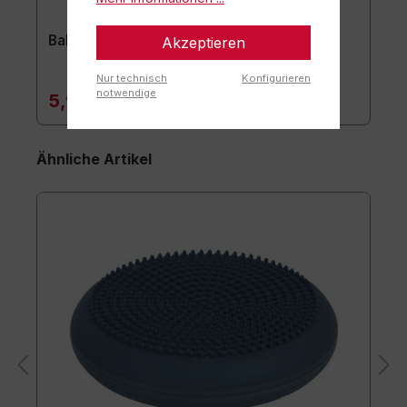
Ballpumpe für Nadelventile
Akzeptieren
Nur technisch
Konfigurieren
notwendige
5,90 €*
Ähnliche Artikel