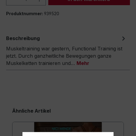
Produktnummer:
939520
Beschreibung
Muskeltraining war gestern, Functional Training ist
jetzt. Durch ganzheitliche Bewegungen ganze
Muskelketten trainieren und…
Mehr
Ähnliche Artikel