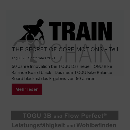
THE SECRET OF CORE MOTIONS - Teil
1
Togu | 23. September 2021
50 Jahre Innovation bei TOGU Das neue TOGU Bike
Balance Board black Das neue TOGU Bike Balance
Board black ist das Ergebnis von 50 Jahren
kontinuierlicher Innovation bei TOGU. Erfahren Sie, wie
Mehr lesen
TOGU die Vorteile von luftgefüllten Trainingsgeräten
bis heute nutzt. Mit dem neuen TOGU Bike Balance
Board black wurde erstmal ein Trainingsgerät realisiert,
…