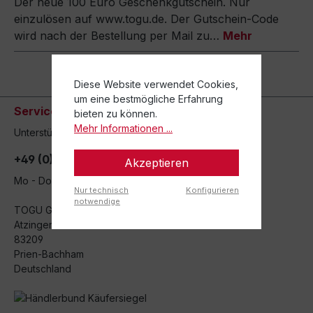
Der neue 100 Euro Geschenkgutschein. Nur
einzulösen auf www.togu.de. Der Gutschein-Code
wird nach der Bestellung per Mail zu…
Mehr
Diese Website verwendet Cookies,
um eine bestmögliche Erfahrung
Service-Hotline
bieten zu können.
Mehr Informationen ...
Unterstützung und Beratung unter:
+49 (0)8051 - 9038-0
Akzeptieren
Mo - Do 08:00 - 16:30 / Fr 08:00 - 12:00 Uhr
Nur technisch
Konfigurieren
notwendige
TOGU GmbH
Atzinger Str. 1
83209
Prien-Bachham
Deutschland