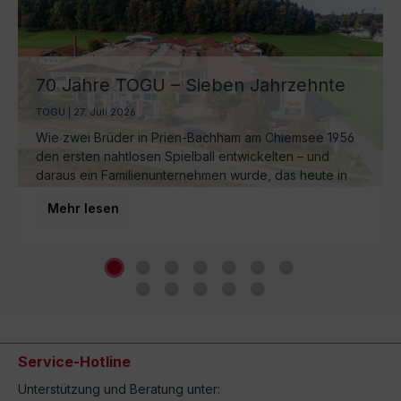
70 Jahre TOGU – Sieben Jahrzehnte
Ball-Manufaktur am Chiemsee
TOGU | 27. Juli 2026
Wie zwei Brüder in Prien-Bachham am Chiemsee 1956
den ersten nahtlosen Spielball entwickelten – und
daraus ein Familienunternehmen wurde, das heute in
dritter Generation weltweit für Bewegung sorgt.
Mehr lesen
Service-Hotline
Unterstützung und Beratung unter: