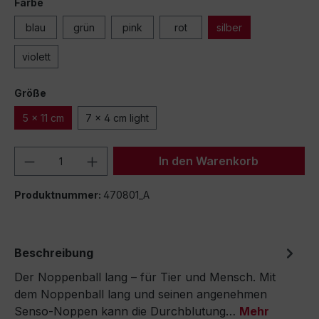
Farbe
blau
grün
pink
rot
silber
violett
Größe
5 x 11 cm
7 x 4 cm light
Produkt Anzahl: Gib den gewünschten We
In den Warenkorb
Produktnummer:
470801_A
Beschreibung
Der Noppenball lang – für Tier und Mensch. Mit
dem Noppenball lang und seinen angenehmen
Senso-Noppen kann die Durchblutung…
Mehr