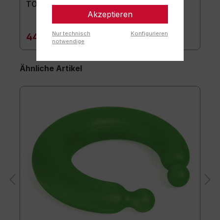
TOGU Premium Easy Matte
Akzeptieren
Nur technisch
Konfigurieren
44,90 €*
notwendige
Ähnliche Artikel