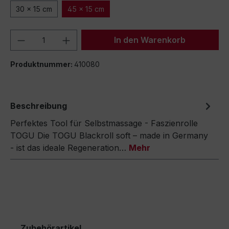
30 x 15 cm
45 x 15 cm
Produkt Anzahl: Gib den gewünschten We
In den Warenkorb
Produktnummer:
410080
Beschreibung
Perfektes Tool für Selbstmassage - Faszienrolle
TOGU Die TOGU Blackroll soft – made in Germany
- ist das ideale Regeneration…
Mehr
Zubehörartikel