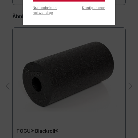
Nur technisch
Konfigurieren
notwendige
Ähnliche Artikel
TOGU® Blackroll®