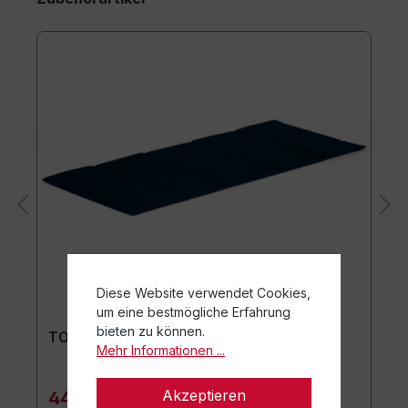
Diese Website verwendet Cookies,
um eine bestmögliche Erfahrung
bieten zu können.
TOGU Premium Easy Matte
Mehr Informationen ...
Akzeptieren
44,90 €*