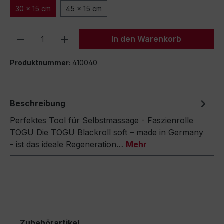
30 x 15 cm
45 x 15 cm
Produkt Anzahl: Gib den gewünschten We
In den Warenkorb
Produktnummer:
410040
Beschreibung
Perfektes Tool für Selbstmassage - Faszienrolle
TOGU Die TOGU Blackroll soft – made in Germany
- ist das ideale Regeneration…
Mehr
Zubehörartikel