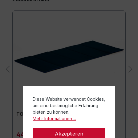
Diese Website verwendet Cookies,
um eine bestmögliche Erfahrung
bieten zu können.
TOGU Premium Easy Matte
Mehr Informationen ...
Akzeptieren
44,90 €*