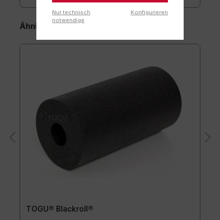
Nur technisch
Konfigurieren
notwendige
Ähnliche Artikel
TOGU® Blackroll®