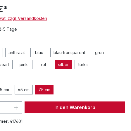
€*
MwSt. zzgl. Versandkosten
 2-5 Tage
anthrazit
blau
blau-transparent
grün
pearl
pink
rot
silber
türkis
5 cm
65 cm
75 cm
 Anzahl: Gib den gewünschten Wert ein 
In den Warenkorb
mer:
417601