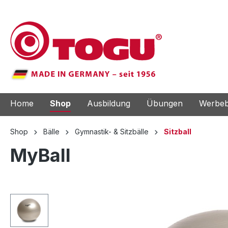
e springen
Zur Hauptnavigation springen
Home
Shop
Ausbildung
Übungen
Werbeb
Shop
Bälle
Gymnastik- & Sitzbälle
Sitzball
MyBall