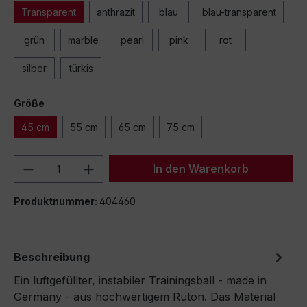
Transparent
anthrazit
blau
blau-transparent
grün
marble
pearl
pink
rot
silber
türkis
Größe
45 cm
55 cm
65 cm
75 cm
Produkt Anzahl: Gib den gewünschten We
In den Warenkorb
Produktnummer:
404460
Beschreibung
Ein luftgefüllter, instabiler Trainingsball - made in
Germany - aus hochwertigem Ruton. Das Material