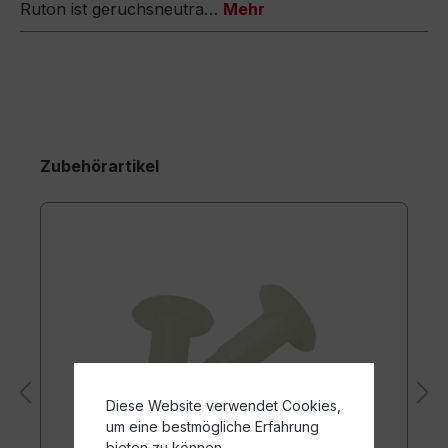
Ruton ist geruchsneutra…
Mehr
Zubehörartikel
Diese Website verwendet Cookies,
um eine bestmögliche Erfahrung
bieten zu können.