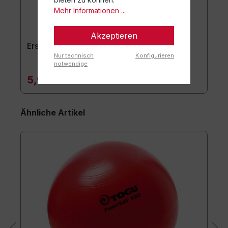
Mehr Informationen ...
Akzeptieren
Ersatzstöpsel 2er-Set
Nur technisch
Konfigurieren
notwendige
5,90 €*
Ähnliche Artikel