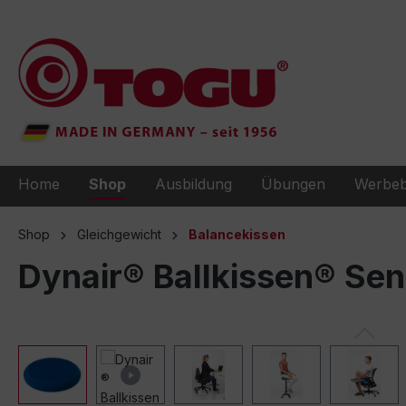
e springen
Zur Hauptnavigation springen
Home
Shop
Ausbildung
Übungen
Werbeb
Shop
Gleichgewicht
Balancekissen
Dynair® Ballkissen® Se