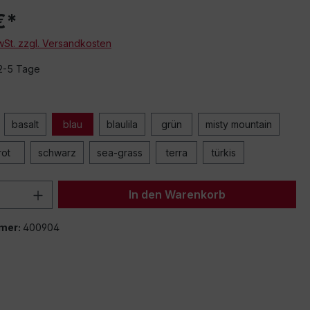
€*
MwSt. zzgl. Versandkosten
 2-5 Tage
von eingebetteten Videos (YouTube, Vimeo oder andere Quellen) werden Da
basalt
blau
blaulila
grün
misty mountain
mittelt. Klicken Sie auf "Erlauben" um das Laden von Drittanbieterinhalten zu
rot
schwarz
sea-grass
terra
türkis
Einstellung merken und alle erlauben
 Anzahl: Gib den gewünschten Wert ein 
In den Warenkorb
mer:
400904