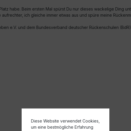
n Platz habe. Beim ersten Mal spürst Du nur dieses wackelige Ding u
ze aufrechter, ich gleiche immer etwas aus und spüre meine Rückenm
eben e.V. und dem Bundesverband deutscher Rückenschulen (BdR) 
Diese Website verwendet Cookies,
um eine bestmögliche Erfahrung