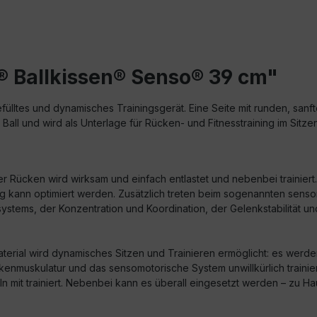
® Ballkissen® Senso® 39 cm"
efülltes und dynamisches Trainingsgerät. Eine Seite mit runden, san
 Ball und wird als Unterlage für Rücken- und Fitnesstraining im Sitz
er Rücken wird wirksam und einfach entlastet und nebenbei trainie
ltung kann optimiert werden. Zusätzlich treten beim sogenannten se
stems, der Konzentration und Koordination, der Gelenkstabilität 
Material wird dynamisches Sitzen und Trainieren ermöglicht: es wer
enmuskulatur und das sensomotorische System unwillkürlich trainie
eln mit trainiert. Nebenbei kann es überall eingesetzt werden – zu H