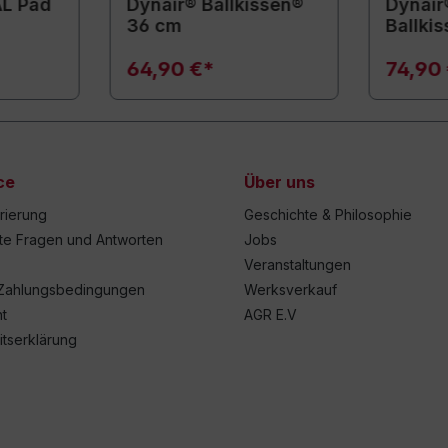
AL Pad
Dynair® Ballkissen®
Dynair®
36 cm
Ballki
64,90 €*
74,90
ce
Über uns
trierung
Geschichte & Philosophie
lte Fragen und Antworten
Jobs
Veranstaltungen
Zahlungsbedingungen
Werksverkauf
t
AGR E.V
itserklärung