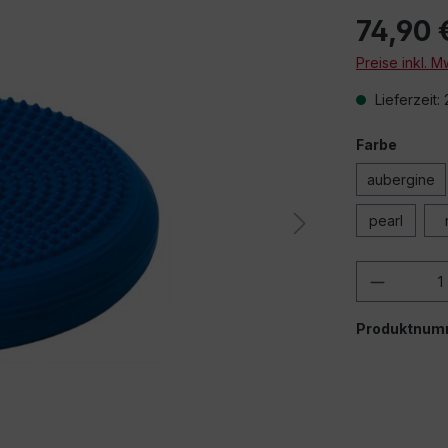
74,90 
Preise inkl. 
Lieferzeit:
Farbe
Beim Abspielen 
aubergine
über
pearl
Produkt
Produktnum