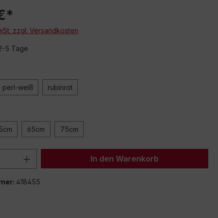
€*
MwSt. zzgl. Versandkosten
 2-5 Tage
perl-weiß
rubinrot
5cm
65cm
75cm
 Anzahl: Gib den gewünschten Wert ein 
In den Warenkorb
mer:
418455