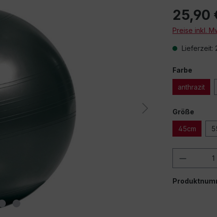
25,90 
Preise inkl. 
Lieferzeit:
Farbe
anthrazit
Größe
45cm
5
Produkt
Produktnum