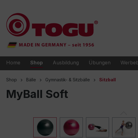
e springen
Zur Hauptnavigation springen
Home
Shop
Ausbildung
Übungen
Werbeb
Shop
Bälle
Gymnastik- & Sitzbälle
Sitzball
MyBall Soft