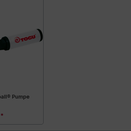
all® Pumpe
€*