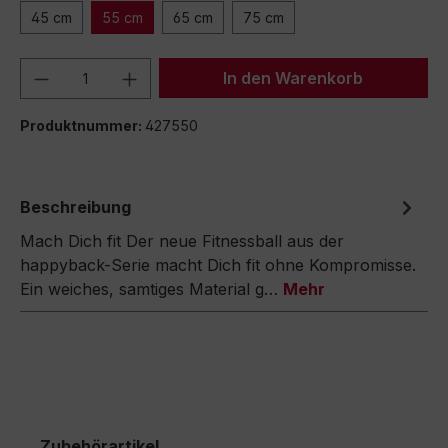
45 cm
55 cm
65 cm
75 cm
Produkt Anzahl: Gib den gewünschten We
In den Warenkorb
Produktnummer:
427550
Beschreibung
Mach Dich fit Der neue Fitnessball aus der
happyback-Serie macht Dich fit ohne Kompromisse.
Ein weiches, samtiges Material g…
Mehr
Zubehörartikel