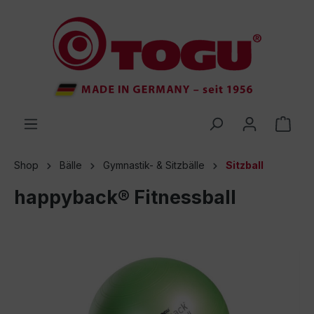
inhalt springen
Shop
Bälle
Gymnastik- & Sitzbälle
Sitzball
happyback® Fitnessball