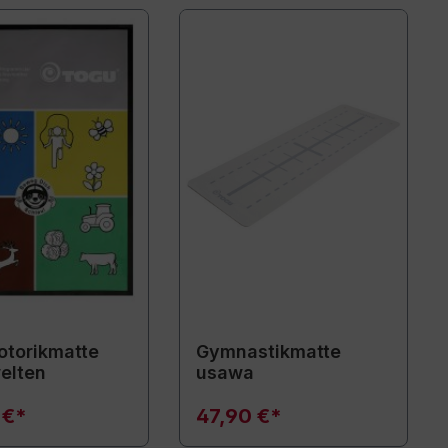
torikmatte
Gymnastikmatte
elten
usawa
 €*
47,90 €*