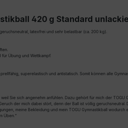
tikball 420 g Standard unlackie
geruchsneutral, latexfrei und sehr belastbar (ca. 200 kg).
ften.
hl für Übung und Wettkampf.
prellfähig, superelastisch und antistatisch. Somit können alle Gymn
in weil Sie sich angenehm anfühlen. Dazu gehört für mich der TOGU
uch der mich dabei stört, denn der Ball ist völlig geruchsneutral. D
ungen, meine Bekleidung und mein TOGU Gymnastikball wodurch eine
im Üben.“