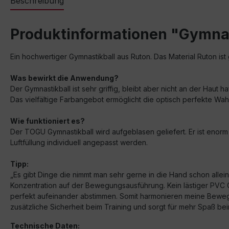
Beschreibung
Produktinformationen "Gymnas
Ein hochwertiger Gymnastikball aus Ruton. Das Material Ruton ist 
Was bewirkt die Anwendung?
Der Gymnastikball ist sehr griffig, bleibt aber nicht an der Haut ha
Das vielfältige Farbangebot ermöglicht die optisch perfekte Wa
Wie funktioniert es?
Der TOGU Gymnastikball wird aufgeblasen geliefert. Er ist enorm 
Luftfüllung individuell angepasst werden.
Tipp:
„Es gibt Dinge die nimmt man sehr gerne in die Hand schon alle
Konzentration auf der Bewegungsausführung. Kein lästiger PVC Ger
perfekt aufeinander abstimmen. Somit harmonieren meine Beweg
zusätzliche Sicherheit beim Training und sorgt für mehr Spaß be
Technische Daten: