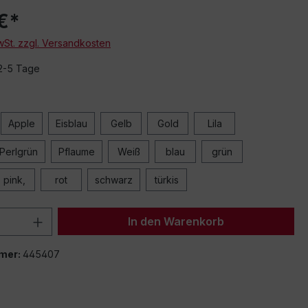
€*
MwSt. zzgl. Versandkosten
 2-5 Tage
Apple
Eisblau
Gelb
Gold
Lila
Perlgrün
Pflaume
Weiß
blau
grün
pink,
rot
schwarz
türkis
 Anzahl: Gib den gewünschten Wert ein 
In den Warenkorb
mer:
445407