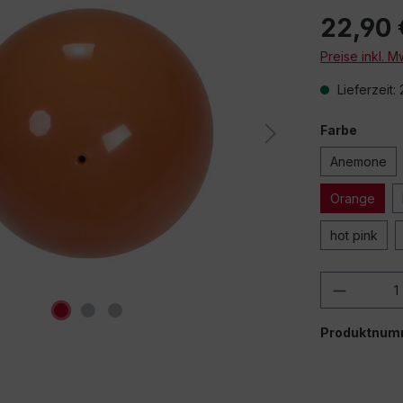
22,90 
Preise inkl. 
Lieferzeit:
Farbe
Anemone
Orange
hot pink
Produkt
Produktnum