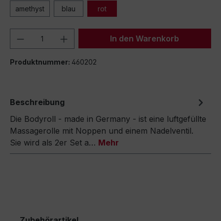
amethyst
blau
rot
Produkt Anzahl: Gib den gewünschten We
In den Warenkorb
Produktnummer:
460202
Beschreibung
Die Bodyroll - made in Germany - ist eine luftgefüllte
Massagerolle mit Noppen und einem Nadelventil.
Sie wird als 2er Set a…
Mehr
Zubehörartikel