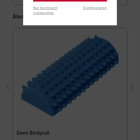
Nur technisch
Konfigurieren
notwendige
Ähnliche Artikel
Semi Bodyroll