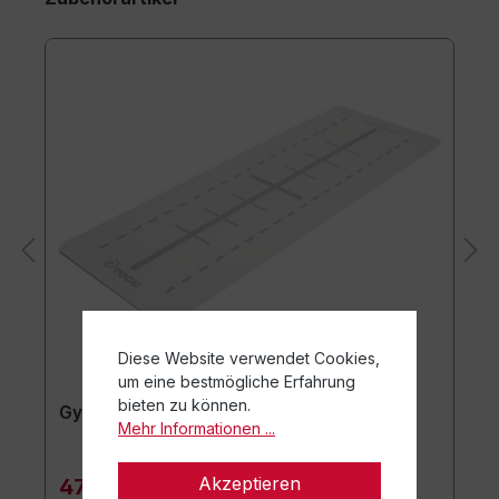
Diese Website verwendet Cookies,
um eine bestmögliche Erfahrung
bieten zu können.
Gymnastikmatte usawa
Mehr Informationen ...
Akzeptieren
47,90 €*