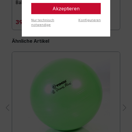
Ballschale
Akzeptieren
Nur technisch
Konfigurieren
39,90 €*
notwendige
Ähnliche Artikel