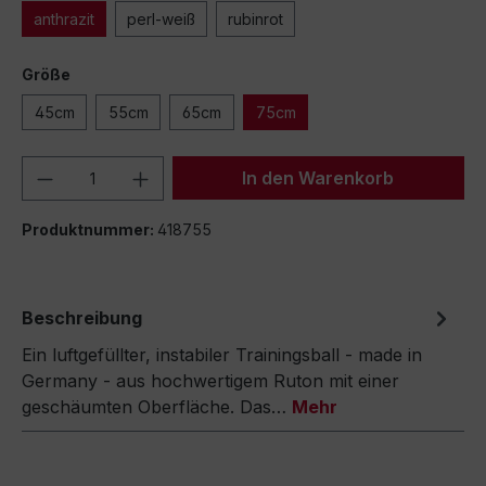
anthrazit
perl-weiß
rubinrot
Größe
45cm
55cm
65cm
75cm
Produkt Anzahl: Gib den gewünschten We
In den Warenkorb
Produktnummer:
418755
Beschreibung
Ein luftgefüllter, instabiler Trainingsball - made in
Germany - aus hochwertigem Ruton mit einer
geschäumten Oberfläche. Das…
Mehr